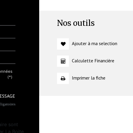
Nos outils
Ajouter à ma selection
Calculette Financière
données
(*)
Imprimer la fiche
ESSAGE
igatoires
aire sont
ar La Boite