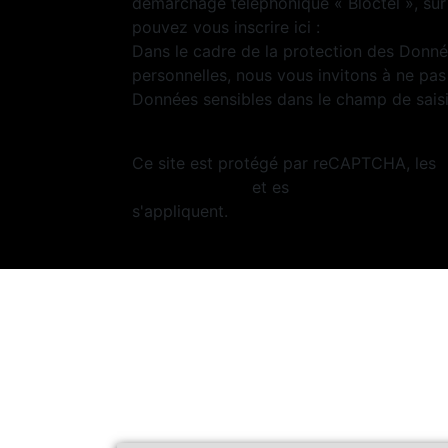
démarchage téléphonique « Bloctel », sur
pouvez vous inscrire ici :
https://www.bloc
Dans le cadre de la protection des Donn
personnelles, nous vous invitons à ne pas 
Données sensibles dans le champ de saisie
Ce site est protégé par reCAPTCHA, les
Confidentialité
et es
Conditions d'utilisa
s'appliquent.