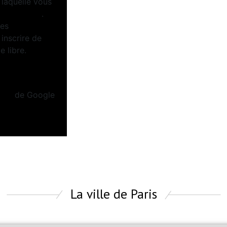
 laquelle vous
tel.gouv.fr
.
ées
inscrire de
 libre.
Politiques de
tion
de Google
La ville de Paris