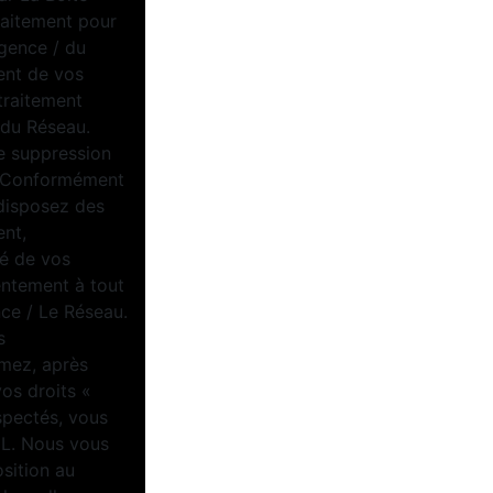
raitement pour
Agence / du
ent de vos
traitement
/ du Réseau.
e suppression
u. Conformément
 disposez des
ent,
té de vos
entement à tout
ce / Le Réseau.
s
imez, après
vos droits «
spectés, vous
IL. Nous vous
osition au