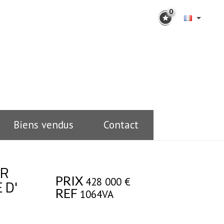
0
Biens vendus
Contact
AR
PRIX
428 000
€
 D'
REF
1064VA