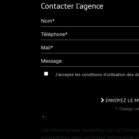
Contacter l'agence
Nom*
Téléphone*
Mail*
Message
J'accepte les conditions d'utilisation des 
ENVOYEZ LE M
* Champs obl
* :
Les informations recueillies sur ce formul
enregistrées dans un fichier informatisé p