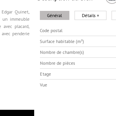
 Edgar Quinet,
Général
Détails +
d' un immeuble
 avec placard,
Code postal
Label
Value
e avec penderie
Surface habitable (m²)
Nombre de chambre(s)
Nombre de pièces
Etage
Vue