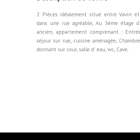
2 Pièces idéalement situé entre Vavin et
dans une rue agréable, Au 3ème étage 
ancien, appartement comprenant : Entrée
séjour sur rue, cuisine aménagée, Chambr
donnant sur cour, salle d' eau, wc, Cave.