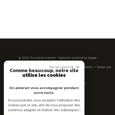
© 2026 | Tous droits réservés - Traduction powered by Google
-
-
-
-
-
On en reste là
Plan du site
Mentions légales
Nos honoraires
Liens
Admin
Toutes nos
Comme beaucoup, notre site
annonces
utilise les cookies
Se connecter
On aimerait vous accompagner pendant
votre visite.
Espace propriétaires
En poursuivant, vous acceptez l'utilisation des
Adhérent
cookies par ce site, afin de vous proposer des
contenus adaptés et réaliser des statistiques !