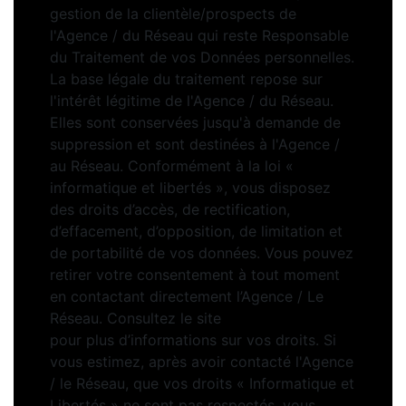
gestion de la clientèle/prospects de
l'Agence / du Réseau qui reste Responsable
du Traitement de vos Données personnelles.
La base légale du traitement repose sur
l'intérêt légitime de l'Agence / du Réseau.
Elles sont conservées jusqu'à demande de
suppression et sont destinées à l'Agence /
au Réseau. Conformément à la loi «
informatique et libertés », vous disposez
des droits d’accès, de rectification,
d’effacement, d’opposition, de limitation et
de portabilité de vos données. Vous pouvez
retirer votre consentement à tout moment
en contactant directement l’Agence / Le
Réseau. Consultez le site
https://cnil.fr/fr
pour plus d’informations sur vos droits. Si
vous estimez, après avoir contacté l'Agence
/ le Réseau, que vos droits « Informatique et
Libertés » ne sont pas respectés, vous