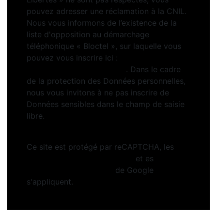
pouvez adresser une réclamation à la CNIL.
Nous vous informons de l’existence de la
liste d'opposition au démarchage
téléphonique « Bloctel », sur laquelle vous
pouvez vous inscrire ici :
https://www.bloctel.gouv.fr
. Dans le cadre
de la protection des Données personnelles,
nous vous invitons à ne pas inscrire de
Données sensibles dans le champ de saisie
libre.
Ce site est protégé par reCAPTCHA, les
Politiques de Confidentialité
et es
Conditions d'utilisation
de Google
s'appliquent.