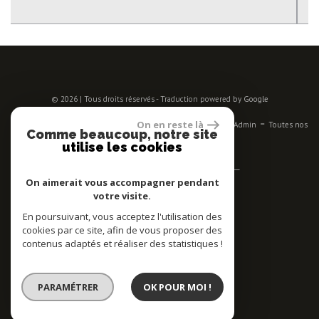
© 2026 | Tous droits réservés - Traduction powered by Google
-
-
-
-
-
On en reste là
Plan du site
Mentions légales
Nos honoraires
Liens
Admin
Toutes nos
Comme beaucoup, notre site
annonces
utilise les cookies
Se connecter
On aimerait vous accompagner pendant
votre visite.
Espace propriétaires
En poursuivant, vous acceptez l'utilisation des
Adhérent
cookies par ce site, afin de vous proposer des
contenus adaptés et réaliser des statistiques !
PARAMÉTRER
OK POUR MOI !