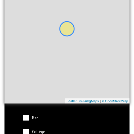
Leaflet
|
©
Maps
|
© OpenStreetMap
Jawg
Bar
Collège