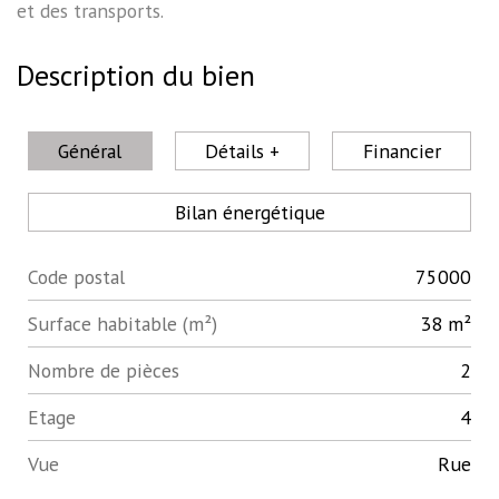
et des transports.
Description du bien
Général
Détails +
Financier
Bilan énergétique
Code postal
75000
Label
Value
Surface habitable (m²)
38 m²
Nombre de pièces
2
Etage
4
Vue
rue