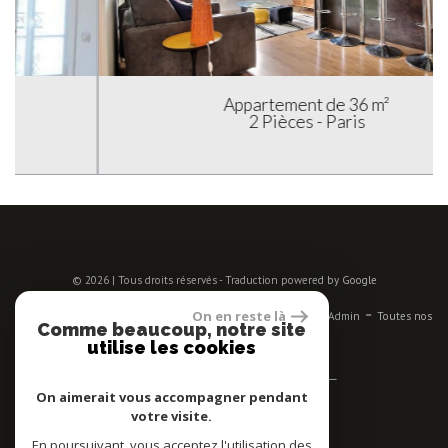
Appartement de 36 m²
2 Pièces - Paris
© 2026 | Tous droits réservés - Traduction powered by Google
-
-
-
-
-
On en reste là
Plan du site
Mentions légales
Nos honoraires
Liens
Admin
Toutes nos
Comme beaucoup, notre site
annonces
utilise les cookies
Se connecter
On aimerait vous accompagner pendant
votre visite.
Espace propriétaires
En poursuivant, vous acceptez l'utilisation des