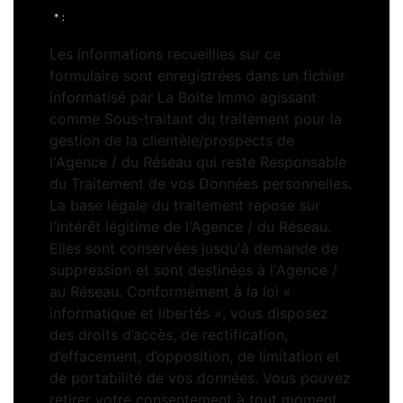
* :
Les informations recueillies sur ce
formulaire sont enregistrées dans un fichier
informatisé par La Boite Immo agissant
comme Sous-traitant du traitement pour la
gestion de la clientèle/prospects de
l'Agence / du Réseau qui reste Responsable
du Traitement de vos Données personnelles.
La base légale du traitement repose sur
l'intérêt légitime de l'Agence / du Réseau.
Elles sont conservées jusqu'à demande de
suppression et sont destinées à l'Agence /
au Réseau. Conformément à la loi «
informatique et libertés », vous disposez
des droits d’accès, de rectification,
d’effacement, d’opposition, de limitation et
de portabilité de vos données. Vous pouvez
retirer votre consentement à tout moment