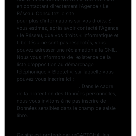
en contactant directement l’Agence / Le
Réseau. Consultez le site
https://cnil.fr/fr
pour plus d’informations sur vos droits. Si
vous estimez, après avoir contacté l'Agence
/ le Réseau, que vos droits « Informatique et
Libertés » ne sont pas respectés, vous
pouvez adresser une réclamation à la CNIL.
Nous vous informons de l’existence de la
liste d'opposition au démarchage
téléphonique « Bloctel », sur laquelle vous
pouvez vous inscrire ici :
https://www.bloctel.gouv.fr
. Dans le cadre
de la protection des Données personnelles,
nous vous invitons à ne pas inscrire de
Données sensibles dans le champ de saisie
libre.
Ce site est protégé par reCAPTCHA, les