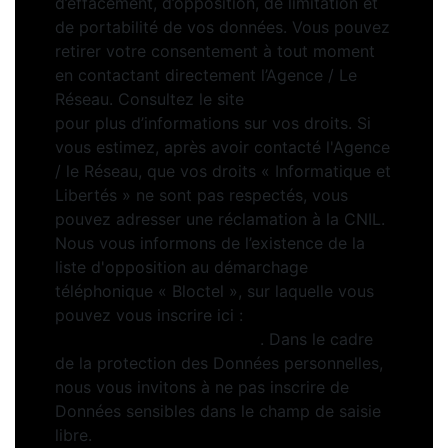
d’effacement, d’opposition, de limitation et
de portabilité de vos données. Vous pouvez
retirer votre consentement à tout moment
en contactant directement l’Agence / Le
Réseau. Consultez le site
https://cnil.fr/fr
pour plus d’informations sur vos droits. Si
vous estimez, après avoir contacté l'Agence
/ le Réseau, que vos droits « Informatique et
Libertés » ne sont pas respectés, vous
pouvez adresser une réclamation à la CNIL.
Nous vous informons de l’existence de la
liste d'opposition au démarchage
téléphonique « Bloctel », sur laquelle vous
pouvez vous inscrire ici :
https://www.bloctel.gouv.fr
. Dans le cadre
de la protection des Données personnelles,
nous vous invitons à ne pas inscrire de
Données sensibles dans le champ de saisie
libre.