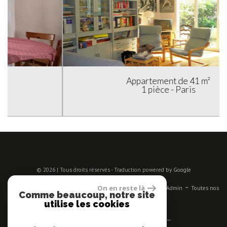
Appartement de 41 m²
1 pièce - Paris
© 2026 | Tous droits réservés - Traduction powered by Google
-
-
-
-
-
On en reste là
Plan du site
Mentions légales
Nos honoraires
Liens
Admin
Toutes nos
Comme beaucoup, notre site
annonces
utilise les cookies
Se connecter