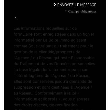
ENVOYEZ LE MESSAGE
* Champs obligatoires
* :
Les informations recueillies sur ce
formulaire sont enregistrées dans un fichier
informatisé par La Boite Immo agissant
comme Sous-traitant du traitement pour la
gestion de la clientèle/prospects de
l'Agence / du Réseau qui reste Responsable
du Traitement de vos Données personnelles.
La base légale du traitement repose sur
l'intérêt légitime de l'Agence / du Réseau.
Elles sont conservées jusqu'à demande de
suppression et sont destinées à l'Agence /
au Réseau. Conformément à la loi «
informatique et libertés », vous disposez
des droits d’accès, de rectification,