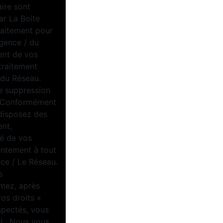
aire sont
ar La Boite
raitement pour
Agence / du
ent de vos
traitement
/ du Réseau.
e suppression
u. Conformément
 disposez des
ent,
té de vos
entement à tout
ce / Le Réseau.
s
imez, après
vos droits «
spectés, vous
IL. Nous vous