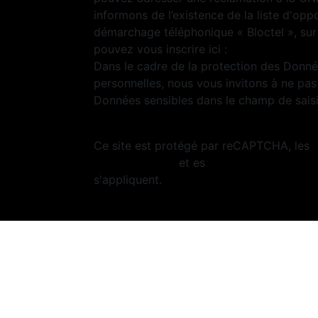
informons de l’existence de la liste d'opp
démarchage téléphonique « Bloctel », sur
pouvez vous inscrire ici :
https://www.bloc
Dans le cadre de la protection des Donn
personnelles, nous vous invitons à ne pas 
Données sensibles dans le champ de saisie
Ce site est protégé par reCAPTCHA, les
Confidentialité
et es
Conditions d'utilisa
s'appliquent.