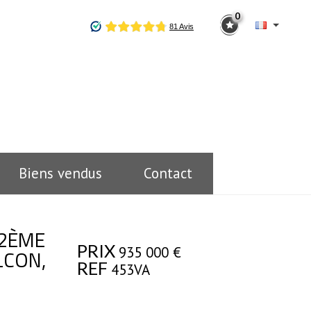
0
Biens vendus
Contact
 2ÈME
PRIX
935 000
€
LCON,
REF
453VA