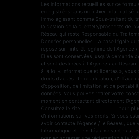
Les informations recueillies sur ce formul
enregistrées dans un fichier informatisé p
Immo agissant comme Sous-traitant du t
la gestion de la clientèle/prospects de l'
Réseau qui reste Responsable du Traitem
Données personnelles. La base légale du 
repose sur l'intérêt légitime de l'Agence 
Elles sont conservées jusqu'à demande d
et sont destinées à l'Agence / au Résea
à la loi « informatique et libertés », vous
droits d’accès, de rectification, d’effacem
d’opposition, de limitation et de portabili
données. Vous pouvez retirer votre cons
moment en contactant directement l’Agen
Consultez le site
https://cnil.fr/fr
pour plu
d’informations sur vos droits. Si vous est
avoir contacté l'Agence / le Réseau, que 
Informatique et Libertés » ne sont pas re
pouvez adresser une réclamation à la CN