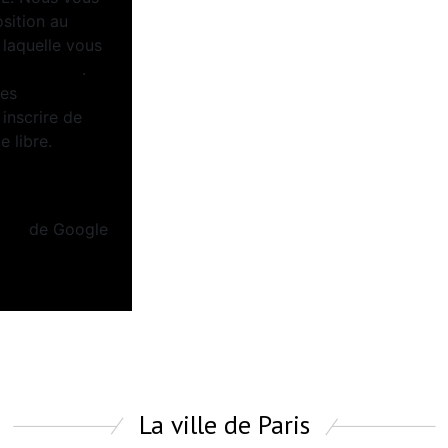
osition au
 laquelle vous
tel.gouv.fr
.
ées
inscrire de
 libre.
Politiques de
tion
de Google
La ville de Paris