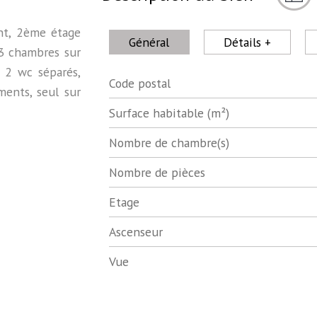
ent, 2ème étage
Général
Détails +
 3 chambres sur
, 2 wc séparés,
Code postal
Label
Value
ments, seul sur
Surface habitable (m²)
Nombre de chambre(s)
Nombre de pièces
Etage
Ascenseur
Vue