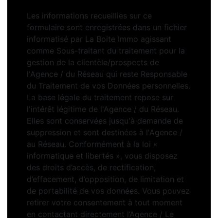
Les informations recueillies sur ce
formulaire sont enregistrées dans un fichier
informatisé par La Boite Immo agissant
comme Sous-traitant du traitement pour la
gestion de la clientèle/prospects de
l'Agence / du Réseau qui reste Responsable
du Traitement de vos Données personnelles.
La base légale du traitement repose sur
l'intérêt légitime de l'Agence / du Réseau.
Elles sont conservées jusqu'à demande de
suppression et sont destinées à l'Agence /
au Réseau. Conformément à la loi «
informatique et libertés », vous disposez
des droits d’accès, de rectification,
d’effacement, d’opposition, de limitation et
de portabilité de vos données. Vous pouvez
retirer votre consentement à tout moment
en contactant directement l’Agence / Le