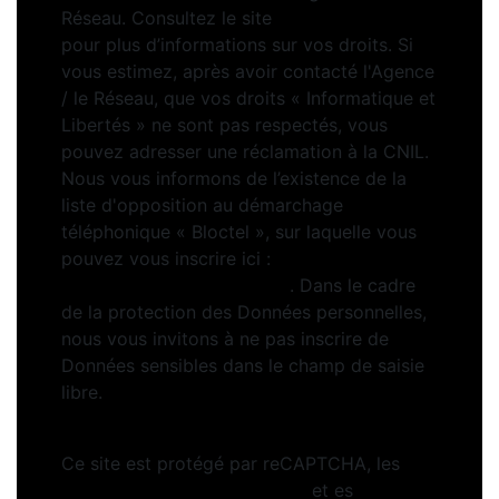
Réseau. Consultez le site
https://cnil.fr/fr
pour plus d’informations sur vos droits. Si
vous estimez, après avoir contacté l'Agence
/ le Réseau, que vos droits « Informatique et
Libertés » ne sont pas respectés, vous
pouvez adresser une réclamation à la CNIL.
Nous vous informons de l’existence de la
liste d'opposition au démarchage
téléphonique « Bloctel », sur laquelle vous
pouvez vous inscrire ici :
https://www.bloctel.gouv.fr
. Dans le cadre
de la protection des Données personnelles,
nous vous invitons à ne pas inscrire de
Données sensibles dans le champ de saisie
libre.
Ce site est protégé par reCAPTCHA, les
Politiques de Confidentialité
et es