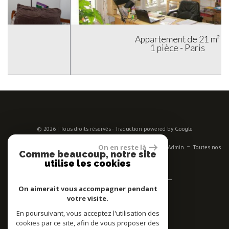
Appartement de 21 m²
1 pièce - Paris
© 2026 | Tous droits réservés - Traduction powered by Google
-
-
-
-
-
On en reste là
Plan du site
Mentions légales
Nos honoraires
Liens
Admin
Toutes nos
Comme beaucoup, notre site
annonces
utilise les cookies
Se connecter
On aimerait vous accompagner pendant
votre visite.
Espace propriétaires
En poursuivant, vous acceptez l'utilisation des
Adhérent
cookies par ce site, afin de vous proposer des