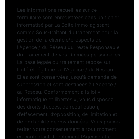
Les informations recueillies sur ce
formulaire sont enregistrées dans un fichier
informatisé par La Boite Immo agissant
comme Sous-traitant du traitement pour la
gestion de la clientèle/prospects de
l'Agence / du Réseau qui reste Responsable
du Traitement de vos Données personnelles.
La base légale du traitement repose sur
l'intérêt légitime de l'Agence / du Réseau.
Elles sont conservées jusqu'à demande de
suppression et sont destinées à l'Agence /
au Réseau. Conformément à la loi «
informatique et libertés », vous disposez
des droits d’accès, de rectification,
d’effacement, d’opposition, de limitation et
de portabilité de vos données. Vous pouvez
retirer votre consentement à tout moment
en contactant directement l’Agence / Le