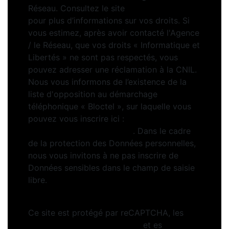
Réseau. Consultez le site
https://cnil.fr/fr
pour plus d’informations sur vos droits. Si
vous estimez, après avoir contacté l'Agence
/ le Réseau, que vos droits « Informatique et
Libertés » ne sont pas respectés, vous
pouvez adresser une réclamation à la CNIL.
Nous vous informons de l’existence de la
liste d'opposition au démarchage
téléphonique « Bloctel », sur laquelle vous
pouvez vous inscrire ici :
https://www.bloctel.gouv.fr
. Dans le cadre
de la protection des Données personnelles,
nous vous invitons à ne pas inscrire de
Données sensibles dans le champ de saisie
libre.
Ce site est protégé par reCAPTCHA, les
Politiques de Confidentialité
et es