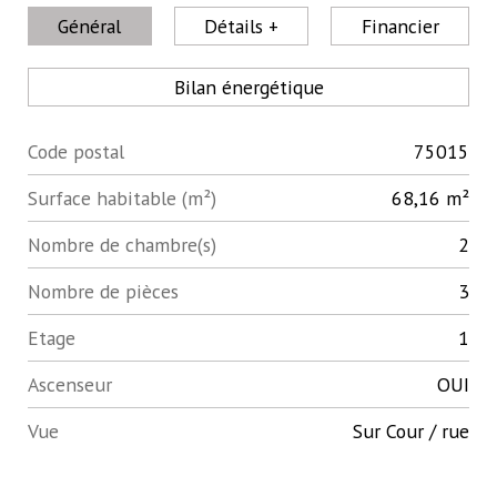
Général
Détails +
Financier
Bilan énergétique
Code postal
75015
Label
Value
Surface habitable (m²)
68,16 m²
Nombre de chambre(s)
2
Nombre de pièces
3
Etage
1
Ascenseur
OUI
Vue
Sur Cour / rue