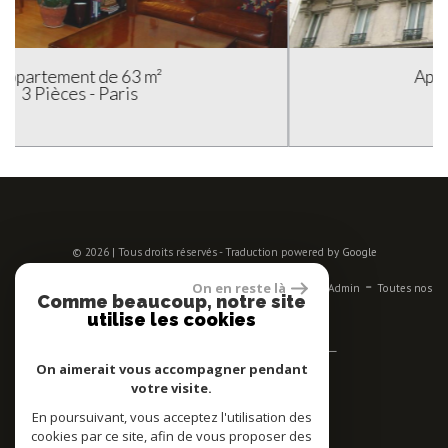
Appartement de 68 m²
3 Pièces - Paris
© 2026 | Tous droits réservés - Traduction powered by Google
-
-
-
-
-
On en reste là
Plan du site
Mentions légales
Nos honoraires
Liens
Admin
Toutes nos
Comme beaucoup, notre site
annonces
utilise les cookies
Se connecter
On aimerait vous accompagner pendant
votre visite.
Espace propriétaires
En poursuivant, vous acceptez l'utilisation des
Adhérent
cookies par ce site, afin de vous proposer des