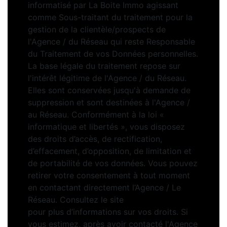
informatisé par La Boite Immo agissant
comme Sous-traitant du traitement pour la
gestion de la clientèle/prospects de
l'Agence / du Réseau qui reste Responsable
du Traitement de vos Données personnelles.
La base légale du traitement repose sur
l'intérêt légitime de l'Agence / du Réseau.
Elles sont conservées jusqu'à demande de
suppression et sont destinées à l'Agence /
au Réseau. Conformément à la loi «
informatique et libertés », vous disposez
des droits d’accès, de rectification,
d’effacement, d’opposition, de limitation et
de portabilité de vos données. Vous pouvez
retirer votre consentement à tout moment
en contactant directement l’Agence / Le
Réseau. Consultez le site
https://cnil.fr/fr
pour plus d’informations sur vos droits. Si
vous estimez, après avoir contacté l'Agence