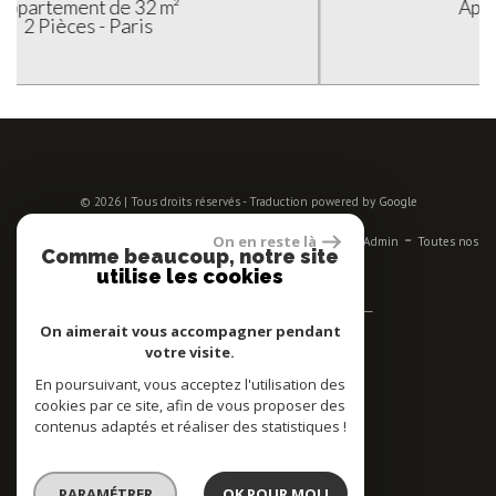
Appartement de 35 m²
2 Pièces - Paris
© 2026 | Tous droits réservés - Traduction powered by Google
-
-
-
-
-
On en reste là
Plan du site
Mentions légales
Nos honoraires
Liens
Admin
Toutes nos
Comme beaucoup, notre site
annonces
utilise les cookies
Se connecter
On aimerait vous accompagner pendant
votre visite.
Espace propriétaires
En poursuivant, vous acceptez l'utilisation des
Adhérent
cookies par ce site, afin de vous proposer des
contenus adaptés et réaliser des statistiques !
PARAMÉTRER
OK POUR MOI !