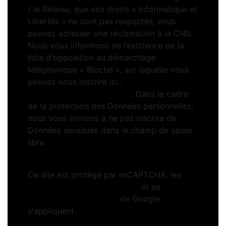
/ le Réseau, que vos droits « Informatique et
Libertés » ne sont pas respectés, vous
pouvez adresser une réclamation à la CNIL.
Nous vous informons de l’existence de la
liste d'opposition au démarchage
téléphonique « Bloctel », sur laquelle vous
pouvez vous inscrire ici :
https://www.bloctel.gouv.fr
. Dans le cadre
de la protection des Données personnelles,
nous vous invitons à ne pas inscrire de
Données sensibles dans le champ de saisie
libre.
Ce site est protégé par reCAPTCHA, les
Politiques de Confidentialité
et es
Conditions d'utilisation
de Google
s'appliquent.