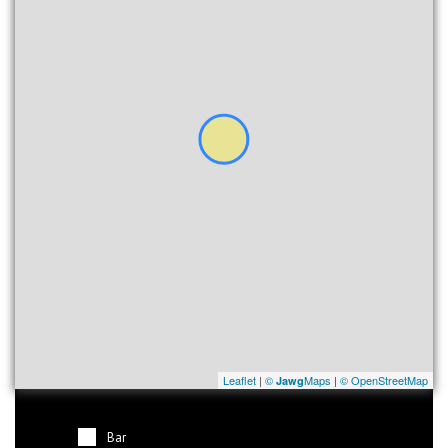
Leaflet
|
©
Maps
|
© OpenStreetMap
Jawg
Bar