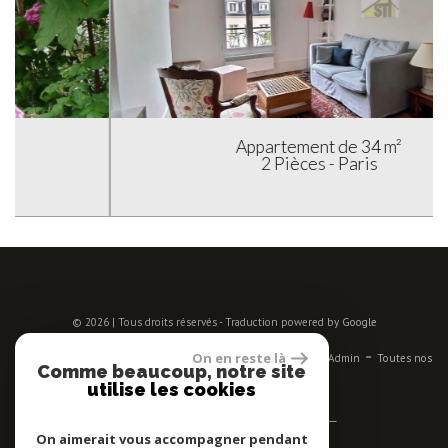
Appartement de 34 m²
2 Pièces - Paris
© 2026 | Tous droits réservés - Traduction powered by Google
-
-
-
-
-
On en reste là
Plan du site
Mentions légales
Nos honoraires
Liens
Admin
Toutes nos
Comme beaucoup, notre site
annonces
utilise les cookies
Se connecter
On aimerait vous accompagner pendant