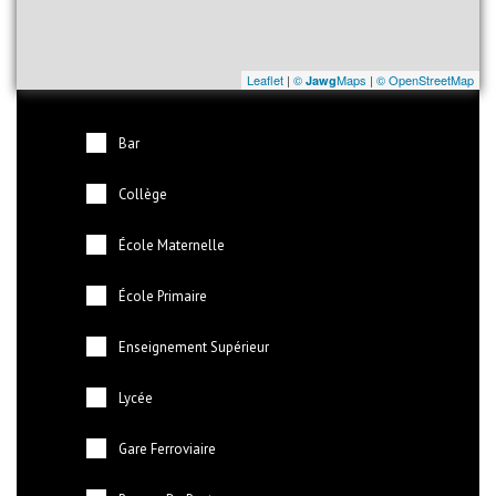
Leaflet
|
©
Maps
|
© OpenStreetMap
Jawg
Bar
Collège
École Maternelle
École Primaire
Enseignement Supérieur
Lycée
Gare Ferroviaire