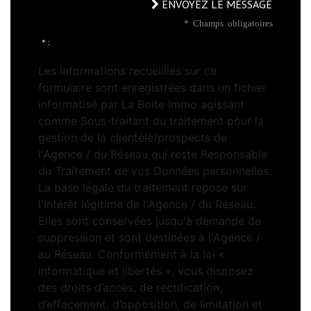
ENVOYEZ LE MESSAGE
* Champs obligatoires
* :
Les informations recueillies sur ce
formulaire sont enregistrées dans un fichier
informatisé par La Boite Immo agissant
comme Sous-traitant du traitement pour la
gestion de la clientèle/prospects de
l'Agence / du Réseau qui reste Responsable
du Traitement de vos Données personnelles.
La base légale du traitement repose sur
l'intérêt légitime de l'Agence / du Réseau.
Elles sont conservées jusqu'à demande de
suppression et sont destinées à l'Agence /
au Réseau. Conformément à la loi «
informatique et libertés », vous disposez
des droits d’accès, de rectification,
d’effacement, d’opposition, de limitation et