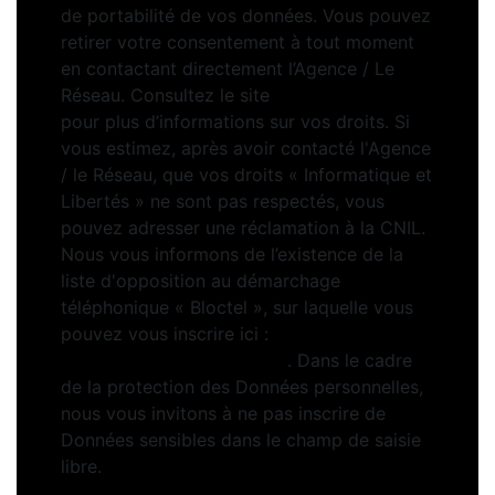
de portabilité de vos données. Vous pouvez
retirer votre consentement à tout moment
en contactant directement l’Agence / Le
Réseau. Consultez le site
https://cnil.fr/fr
pour plus d’informations sur vos droits. Si
vous estimez, après avoir contacté l'Agence
/ le Réseau, que vos droits « Informatique et
Libertés » ne sont pas respectés, vous
pouvez adresser une réclamation à la CNIL.
Nous vous informons de l’existence de la
liste d'opposition au démarchage
téléphonique « Bloctel », sur laquelle vous
pouvez vous inscrire ici :
https://www.bloctel.gouv.fr
. Dans le cadre
de la protection des Données personnelles,
nous vous invitons à ne pas inscrire de
Données sensibles dans le champ de saisie
libre.