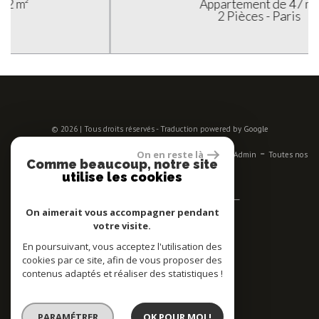
Appartement de 47 m²
2 Pièces - Paris
© 2026 | Tous droits réservés - Traduction powered by Google
-
-
-
-
-
On en reste là
Plan du site
Mentions légales
Nos honoraires
Liens
Admin
Toutes nos
Comme beaucoup, notre site
annonces
utilise les cookies
Se connecter
On aimerait vous accompagner pendant
votre visite.
Espace propriétaires
En poursuivant, vous acceptez l'utilisation des
Adhérent
cookies par ce site, afin de vous proposer des
contenus adaptés et réaliser des statistiques !
PARAMÉTRER
OK POUR MOI !