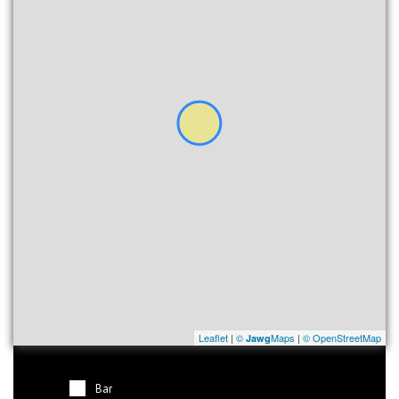
Leaflet
|
©
Maps
|
© OpenStreetMap
Jawg
Bar