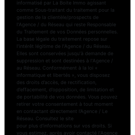
informatisé par La Boite Immo agissant
comme Sous-traitant du traitement pour la
gestion de la clientèle/prospects de
l'Agence / du Réseau qui reste Responsable
du Traitement de vos Données personnelles.
La base légale du traitement repose sur
l'intérêt légitime de l'Agence / du Réseau.
Elles sont conservées jusqu'à demande de
suppression et sont destinées à l'Agence /
au Réseau. Conformément à la loi «
informatique et libertés », vous disposez
des droits d’accès, de rectification,
d’effacement, d’opposition, de limitation et
de portabilité de vos données. Vous pouvez
retirer votre consentement à tout moment
en contactant directement l’Agence / Le
Réseau. Consultez le site
https://cnil.fr/fr
pour plus d’informations sur vos droits. Si
vous estimez, après avoir contacté l'Agence