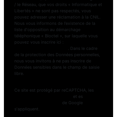
/ le Réseau, que vos droits « Informatique et
Libertés » ne sont pas respectés, vous
pouvez adresser une réclamation à la CNIL.
Nous vous informons de l’existence de la
liste d'opposition au démarchage
téléphonique « Bloctel », sur laquelle vous
pouvez vous inscrire ici :
https://www.bloctel.gouv.fr
. Dans le cadre
de la protection des Données personnelles,
nous vous invitons à ne pas inscrire de
Données sensibles dans le champ de saisie
libre.
Ce site est protégé par reCAPTCHA, les
Politiques de Confidentialité
et es
Conditions d'utilisation
de Google
s'appliquent.