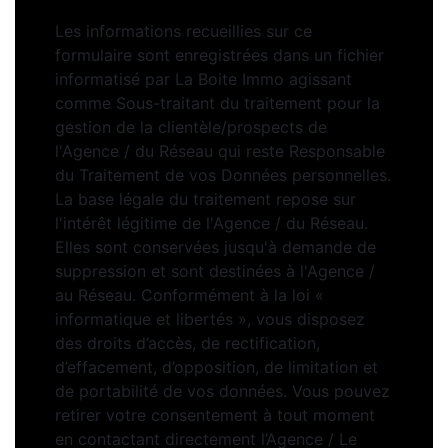
Les informations recueillies sur ce
formulaire sont enregistrées dans un fichier
informatisé par La Boite Immo agissant
comme Sous-traitant du traitement pour la
gestion de la clientèle/prospects de
l'Agence / du Réseau qui reste Responsable
du Traitement de vos Données personnelles.
La base légale du traitement repose sur
l'intérêt légitime de l'Agence / du Réseau.
Elles sont conservées jusqu'à demande de
suppression et sont destinées à l'Agence /
au Réseau. Conformément à la loi «
informatique et libertés », vous disposez
des droits d’accès, de rectification,
d’effacement, d’opposition, de limitation et
de portabilité de vos données. Vous pouvez
retirer votre consentement à tout moment
en contactant directement l’Agence / Le