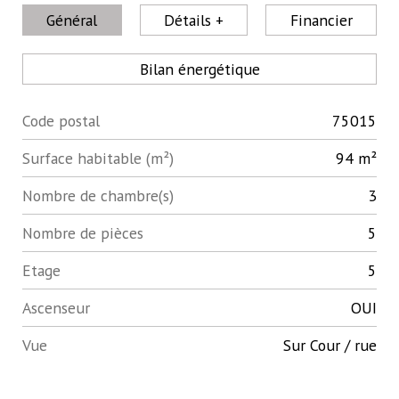
Général
Détails +
Financier
Bilan énergétique
Code postal
75015
Label
Value
Surface habitable (m²)
94 m²
Nombre de chambre(s)
3
Nombre de pièces
5
Etage
5
Ascenseur
OUI
Vue
Sur Cour / rue