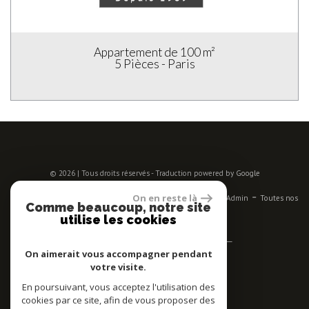
Appartement de 100 m²
5 Pièces - Paris
© 2026 | Tous droits réservés - Traduction powered by Google
-
-
-
-
-
On en reste là
Plan du site
Mentions légales
Nos honoraires
Liens
Admin
Toutes nos
Comme beaucoup, notre site
annonces
utilise les cookies
Se connecter
On aimerait vous accompagner pendant
votre visite.
Espace propriétaires
En poursuivant, vous acceptez l'utilisation des
Adhérent
cookies par ce site, afin de vous proposer des