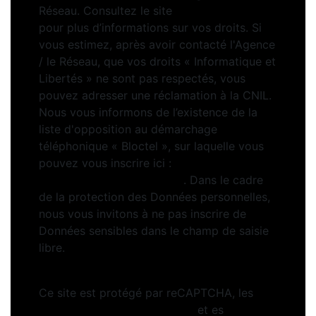
Réseau. Consultez le site
https://cnil.fr/fr
pour plus d’informations sur vos droits. Si
vous estimez, après avoir contacté l'Agence
/ le Réseau, que vos droits « Informatique et
Libertés » ne sont pas respectés, vous
pouvez adresser une réclamation à la CNIL.
Nous vous informons de l’existence de la
liste d'opposition au démarchage
téléphonique « Bloctel », sur laquelle vous
pouvez vous inscrire ici :
https://www.bloctel.gouv.fr
. Dans le cadre
de la protection des Données personnelles,
nous vous invitons à ne pas inscrire de
Données sensibles dans le champ de saisie
libre.
Ce site est protégé par reCAPTCHA, les
Politiques de Confidentialité
et es