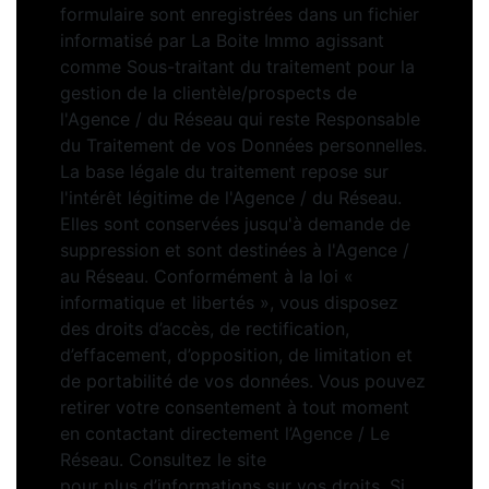
formulaire sont enregistrées dans un fichier
informatisé par La Boite Immo agissant
comme Sous-traitant du traitement pour la
gestion de la clientèle/prospects de
l'Agence / du Réseau qui reste Responsable
du Traitement de vos Données personnelles.
La base légale du traitement repose sur
l'intérêt légitime de l'Agence / du Réseau.
Elles sont conservées jusqu'à demande de
suppression et sont destinées à l'Agence /
au Réseau. Conformément à la loi «
informatique et libertés », vous disposez
des droits d’accès, de rectification,
d’effacement, d’opposition, de limitation et
de portabilité de vos données. Vous pouvez
retirer votre consentement à tout moment
en contactant directement l’Agence / Le
Réseau. Consultez le site
https://cnil.fr/fr
pour plus d’informations sur vos droits. Si