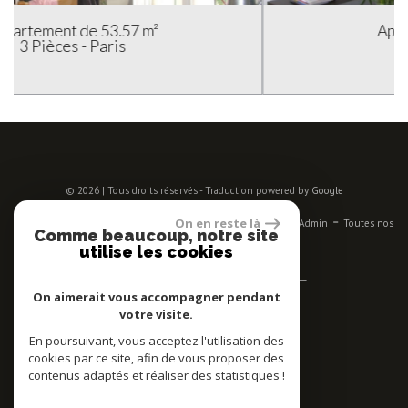
Appartement de 43 m²
2 Pièces - Paris
© 2026 | Tous droits réservés - Traduction powered by Google
-
-
-
-
-
On en reste là
Plan du site
Mentions légales
Nos honoraires
Liens
Admin
Toutes nos
Comme beaucoup, notre site
annonces
utilise les cookies
Se connecter
On aimerait vous accompagner pendant
votre visite.
Espace propriétaires
En poursuivant, vous acceptez l'utilisation des
Adhérent
cookies par ce site, afin de vous proposer des
contenus adaptés et réaliser des statistiques !