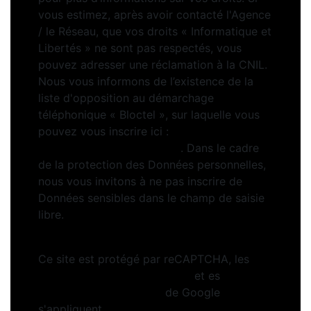
vous estimez, après avoir contacté l'Agence
/ le Réseau, que vos droits « Informatique et
Libertés » ne sont pas respectés, vous
pouvez adresser une réclamation à la CNIL.
Nous vous informons de l’existence de la
liste d'opposition au démarchage
téléphonique « Bloctel », sur laquelle vous
pouvez vous inscrire ici :
https://www.bloctel.gouv.fr
. Dans le cadre
de la protection des Données personnelles,
nous vous invitons à ne pas inscrire de
Données sensibles dans le champ de saisie
libre.
Ce site est protégé par reCAPTCHA, les
Politiques de Confidentialité
et es
Conditions d'utilisation
de Google
s'appliquent.