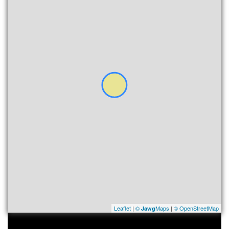
Leaflet
|
©
Maps
|
© OpenStreetMap
Jawg