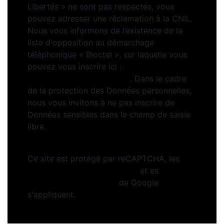
Libertés » ne sont pas respectés, vous
pouvez adresser une réclamation à la CNIL.
Nous vous informons de l’existence de la
liste d'opposition au démarchage
téléphonique « Bloctel », sur laquelle vous
pouvez vous inscrire ici :
https://www.bloctel.gouv.fr
. Dans le cadre
de la protection des Données personnelles,
nous vous invitons à ne pas inscrire de
Données sensibles dans le champ de saisie
libre.
Ce site est protégé par reCAPTCHA, les
Politiques de Confidentialité
et es
Conditions d'utilisation
de Google
s'appliquent.