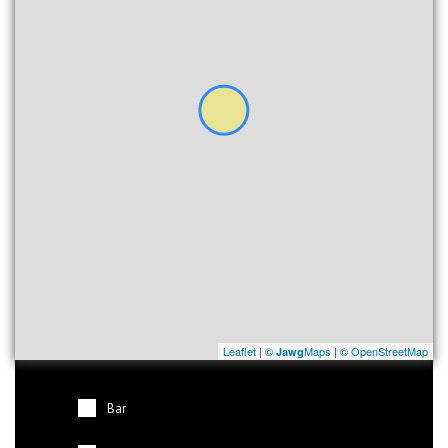
Leaflet
|
©
Maps
|
© OpenStreetMap
Jawg
Bar