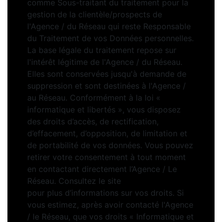
comme Sous-traitant du traitement pour la
gestion de la clientèle/prospects de
l'Agence / du Réseau qui reste Responsable
du Traitement de vos Données personnelles.
La base légale du traitement repose sur
l'intérêt légitime de l'Agence / du Réseau.
Elles sont conservées jusqu'à demande de
suppression et sont destinées à l'Agence /
au Réseau. Conformément à la loi «
informatique et libertés », vous disposez
des droits d’accès, de rectification,
d’effacement, d’opposition, de limitation et
de portabilité de vos données. Vous pouvez
retirer votre consentement à tout moment
en contactant directement l’Agence / Le
Réseau. Consultez le site
https://cnil.fr/fr
pour plus d’informations sur vos droits. Si
vous estimez, après avoir contacté l'Agence
/ le Réseau, que vos droits « Informatique et