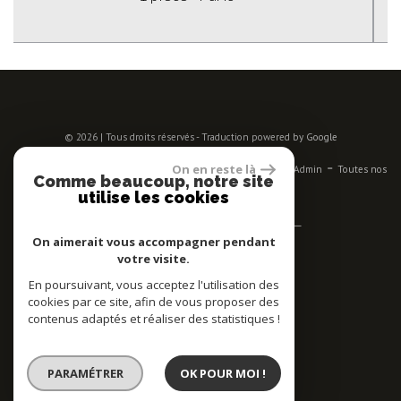
© 2026 | Tous droits réservés - Traduction powered by Google
-
-
-
-
-
On en reste là
Plan du site
Mentions légales
Nos honoraires
Liens
Admin
Toutes nos
Comme beaucoup, notre site
annonces
utilise les cookies
Se connecter
On aimerait vous accompagner pendant
votre visite.
Espace propriétaires
En poursuivant, vous acceptez l'utilisation des
Adhérent
cookies par ce site, afin de vous proposer des
contenus adaptés et réaliser des statistiques !
PARAMÉTRER
OK POUR MOI !