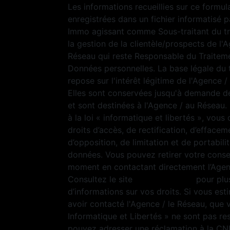
Les informations recueillies sur ce formul
enregistrées dans un fichier informatisé p
Immo agissant comme Sous-traitant du t
la gestion de la clientèle/prospects de l'
Réseau qui reste Responsable du Traitem
Données personnelles. La base légale du 
repose sur l'intérêt légitime de l'Agence 
Elles sont conservées jusqu'à demande d
et sont destinées à l'Agence / au Résea
à la loi « informatique et libertés », vous
droits d’accès, de rectification, d’effacem
d’opposition, de limitation et de portabili
données. Vous pouvez retirer votre cons
moment en contactant directement l’Agen
Consultez le site
https://cnil.fr/fr
pour plu
d’informations sur vos droits. Si vous est
avoir contacté l'Agence / le Réseau, que 
Informatique et Libertés » ne sont pas re
pouvez adresser une réclamation à la CN