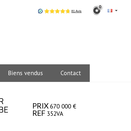
0
Biens vendus
Contact
R
PRIX
670 000
€
BE
REF
352VA