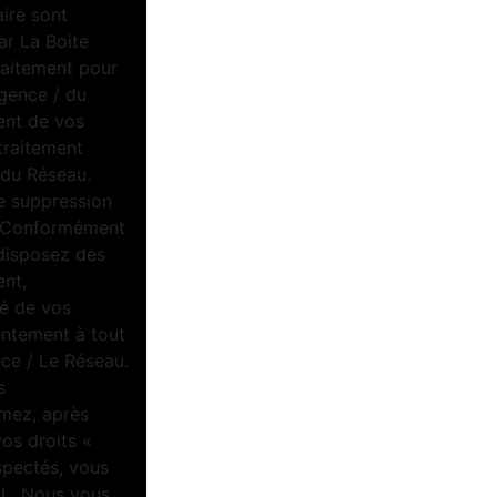
aire sont
ar La Boite
raitement pour
Agence / du
ent de vos
traitement
/ du Réseau.
e suppression
u. Conformément
 disposez des
ent,
té de vos
entement à tout
ce / Le Réseau.
s
imez, après
vos droits «
spectés, vous
IL. Nous vous