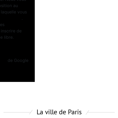
osition au
 laquelle vous
tel.gouv.fr
.
ées
inscrire de
 libre.
Politiques de
tion
de Google
La ville de Paris