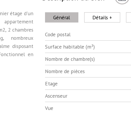
rnier étage d'un
Général
Détails +
 appartement
1m2, 2 chambres
Code postal
Label
Value
ing, nombreux
calme disposant
Surface habitable (m²)
Fonctionnel en
Nombre de chambre(s)
Nombre de pièces
Etage
Ascenseur
Vue