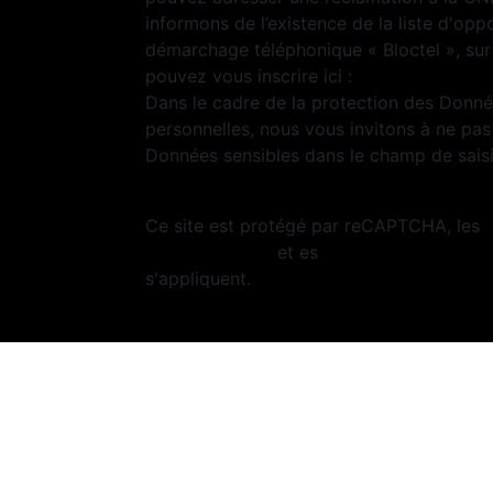
informons de l’existence de la liste d'opp
démarchage téléphonique « Bloctel », sur
pouvez vous inscrire ici :
https://www.bloc
Dans le cadre de la protection des Donn
personnelles, nous vous invitons à ne pas 
Données sensibles dans le champ de saisie
Ce site est protégé par reCAPTCHA, les
Confidentialité
et es
Conditions d'utilisa
s'appliquent.