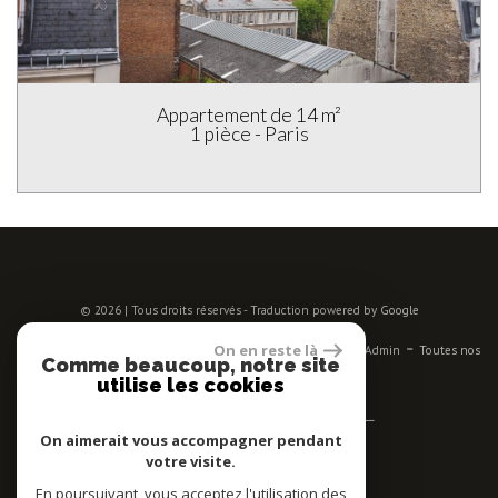
Studio de 11 m²
1 pièce - Paris
© 2026 | Tous droits réservés - Traduction powered by Google
-
-
-
-
-
On en reste là
Plan du site
Mentions légales
Nos honoraires
Liens
Admin
Toutes nos
Comme beaucoup, notre site
annonces
utilise les cookies
Se connecter
On aimerait vous accompagner pendant
votre visite.
Espace propriétaires
En poursuivant, vous acceptez l'utilisation des