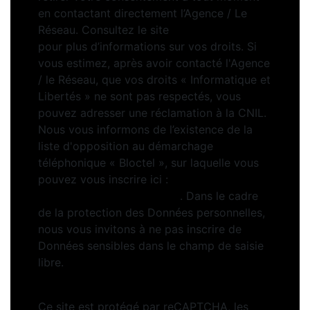
en contactant directement l’Agence / Le
Réseau. Consultez le site
https://cnil.fr/fr
pour plus d’informations sur vos droits. Si
vous estimez, après avoir contacté l'Agence
/ le Réseau, que vos droits « Informatique et
Libertés » ne sont pas respectés, vous
pouvez adresser une réclamation à la CNIL.
Nous vous informons de l’existence de la
liste d'opposition au démarchage
téléphonique « Bloctel », sur laquelle vous
pouvez vous inscrire ici :
https://www.bloctel.gouv.fr
. Dans le cadre
de la protection des Données personnelles,
nous vous invitons à ne pas inscrire de
Données sensibles dans le champ de saisie
libre.
Ce site est protégé par reCAPTCHA, les