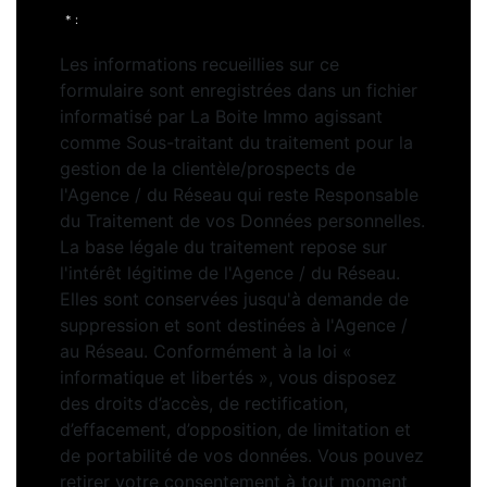
* :
Les informations recueillies sur ce
formulaire sont enregistrées dans un fichier
informatisé par La Boite Immo agissant
comme Sous-traitant du traitement pour la
gestion de la clientèle/prospects de
l'Agence / du Réseau qui reste Responsable
du Traitement de vos Données personnelles.
La base légale du traitement repose sur
l'intérêt légitime de l'Agence / du Réseau.
Elles sont conservées jusqu'à demande de
suppression et sont destinées à l'Agence /
au Réseau. Conformément à la loi «
informatique et libertés », vous disposez
des droits d’accès, de rectification,
d’effacement, d’opposition, de limitation et
de portabilité de vos données. Vous pouvez
retirer votre consentement à tout moment