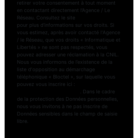
retirer votre consentement à tout moment
en contactant directement l’Agence / Le
Réseau. Consultez le site
https://cnil.fr/fr
pour plus d’informations sur vos droits. Si
vous estimez, après avoir contacté l'Agence
/ le Réseau, que vos droits « Informatique et
Libertés » ne sont pas respectés, vous
pouvez adresser une réclamation à la CNIL.
Nous vous informons de l’existence de la
liste d'opposition au démarchage
téléphonique « Bloctel », sur laquelle vous
pouvez vous inscrire ici :
https://www.bloctel.gouv.fr
. Dans le cadre
de la protection des Données personnelles,
nous vous invitons à ne pas inscrire de
Données sensibles dans le champ de saisie
libre.