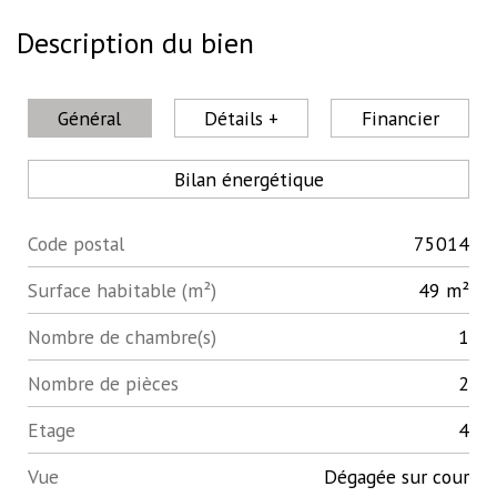
Description du bien
Général
Détails +
Financier
Bilan énergétique
Code postal
75014
Label
Value
Surface habitable (m²)
49 m²
Nombre de chambre(s)
1
Nombre de pièces
2
Etage
4
Vue
Dégagée sur cour