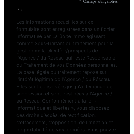
* Champs obligatoires
* :
Les informations recueillies sur ce
formulaire sont enregistrées dans un fichier
informatisé par La Boite Immo agissant
comme Sous-traitant du traitement pour la
gestion de la clientèle/prospects de
l'Agence / du Réseau qui reste Responsable
du Traitement de vos Données personnelles.
La base légale du traitement repose sur
l'intérêt légitime de l'Agence / du Réseau.
Elles sont conservées jusqu'à demande de
suppression et sont destinées à l'Agence /
au Réseau. Conformément à la loi «
informatique et libertés », vous disposez
des droits d’accès, de rectification,
d’effacement, d’opposition, de limitation et
de portabilité de vos données. Vous pouvez