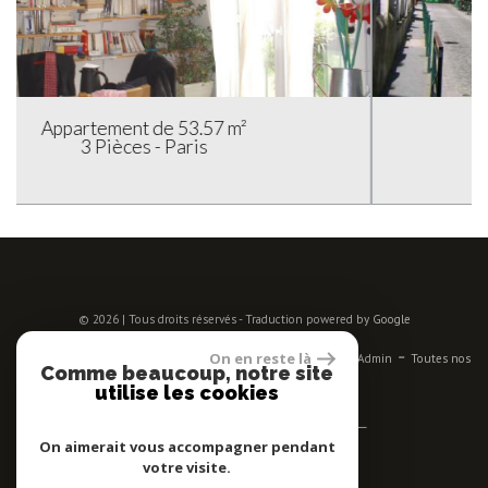
Appartement de 54 m²
2 Pièces - Paris
© 2026 | Tous droits réservés - Traduction powered by Google
-
-
-
-
-
On en reste là
Plan du site
Mentions légales
Nos honoraires
Liens
Admin
Toutes nos
Comme beaucoup, notre site
annonces
utilise les cookies
Se connecter
On aimerait vous accompagner pendant
votre visite.
Espace propriétaires