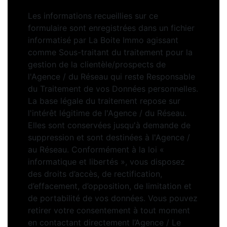
Les informations recueillies sur ce
formulaire sont enregistrées dans un fichier
informatisé par La Boite Immo agissant
comme Sous-traitant du traitement pour la
gestion de la clientèle/prospects de
l'Agence / du Réseau qui reste Responsable
du Traitement de vos Données personnelles.
La base légale du traitement repose sur
l'intérêt légitime de l'Agence / du Réseau.
Elles sont conservées jusqu'à demande de
suppression et sont destinées à l'Agence /
au Réseau. Conformément à la loi «
informatique et libertés », vous disposez
des droits d’accès, de rectification,
d’effacement, d’opposition, de limitation et
de portabilité de vos données. Vous pouvez
retirer votre consentement à tout moment
en contactant directement l’Agence / Le