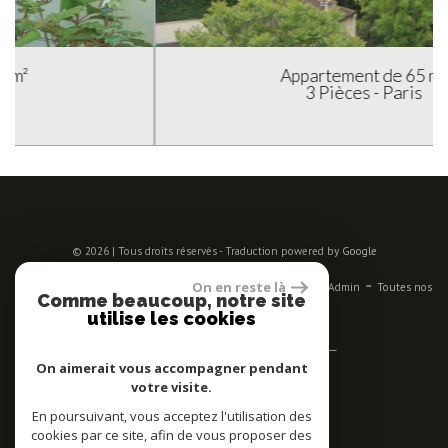
Appartement de 65 m²
3 Pièces - Paris
© 2026 | Tous droits réservés - Traduction powered by Google
-
-
-
-
-
On en reste là
Plan du site
Mentions légales
Nos honoraires
Liens
Admin
Toutes nos
Comme beaucoup, notre site
annonces
utilise les cookies
Se connecter
On aimerait vous accompagner pendant
votre visite.
Espace propriétaires
En poursuivant, vous acceptez l'utilisation des
Adhérent
cookies par ce site, afin de vous proposer des