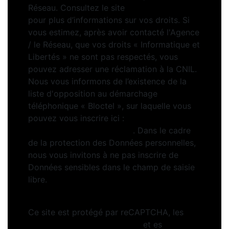
Réseau. Consultez le site
https://cnil.fr/fr
pour plus d’informations sur vos droits. Si
vous estimez, après avoir contacté l'Agence
/ le Réseau, que vos droits « Informatique et
Libertés » ne sont pas respectés, vous
pouvez adresser une réclamation à la CNIL.
Nous vous informons de l’existence de la
liste d'opposition au démarchage
téléphonique « Bloctel », sur laquelle vous
pouvez vous inscrire ici :
https://www.bloctel.gouv.fr
. Dans le cadre
de la protection des Données personnelles,
nous vous invitons à ne pas inscrire de
Données sensibles dans le champ de saisie
libre.
Ce site est protégé par reCAPTCHA, les
Politiques de Confidentialité
et es