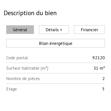
Description du bien
Général
Détails +
Financier
Bilan énergétique
Code postal
92120
Label
Value
Surface habitable (m²)
31 m²
Nombre de pièces
2
Etage
5