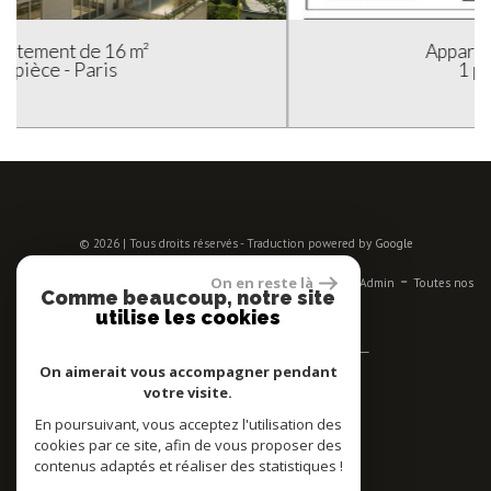
Appartement de 24 m²
1 pièce - Paris
© 2026 | Tous droits réservés - Traduction powered by Google
-
-
-
-
-
On en reste là
Plan du site
Mentions légales
Nos honoraires
Liens
Admin
Toutes nos
Comme beaucoup, notre site
annonces
utilise les cookies
Se connecter
On aimerait vous accompagner pendant
votre visite.
Espace propriétaires
En poursuivant, vous acceptez l'utilisation des
Adhérent
cookies par ce site, afin de vous proposer des
contenus adaptés et réaliser des statistiques !