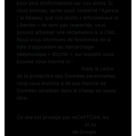
pour plus d’informations sur vos droits. Si
vous estimez, après avoir contacté l'Agence
/ le Réseau, que vos droits « Informatique et
Libertés » ne sont pas respectés, vous
pouvez adresser une réclamation à la CNIL.
Nous vous informons de l’existence de la
liste d'opposition au démarchage
téléphonique « Bloctel », sur laquelle vous
pouvez vous inscrire ici :
https://www.bloctel.gouv.fr
. Dans le cadre
de la protection des Données personnelles,
nous vous invitons à ne pas inscrire de
Données sensibles dans le champ de saisie
libre.
Ce site est protégé par reCAPTCHA, les
Politiques de Confidentialité
et es
Conditions d'utilisation
de Google