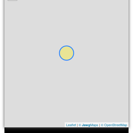
Leaflet
|
©
Maps
|
© OpenStreetMap
Jawg