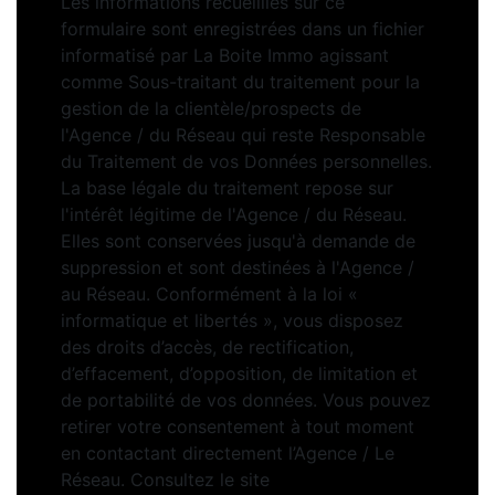
Les informations recueillies sur ce
formulaire sont enregistrées dans un fichier
informatisé par La Boite Immo agissant
comme Sous-traitant du traitement pour la
gestion de la clientèle/prospects de
l'Agence / du Réseau qui reste Responsable
du Traitement de vos Données personnelles.
La base légale du traitement repose sur
l'intérêt légitime de l'Agence / du Réseau.
Elles sont conservées jusqu'à demande de
suppression et sont destinées à l'Agence /
au Réseau. Conformément à la loi «
informatique et libertés », vous disposez
des droits d’accès, de rectification,
d’effacement, d’opposition, de limitation et
de portabilité de vos données. Vous pouvez
retirer votre consentement à tout moment
en contactant directement l’Agence / Le
Réseau. Consultez le site
https://cnil.fr/fr