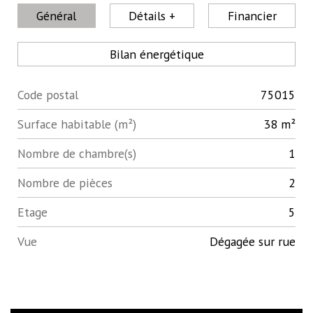
Général
Détails +
Financier
Bilan énergétique
Code postal
75015
Label
Value
Surface habitable (m²)
38 m²
Nombre de chambre(s)
1
Nombre de pièces
2
Etage
5
Vue
Dégagée sur rue