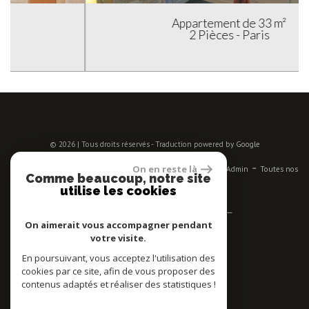
Appartement de 33 m²
2 Pièces - Paris
© 2026 | Tous droits réservés - Traduction powered by Google
-
-
-
-
-
On en reste là
Plan du site
Mentions légales
Nos honoraires
Liens
Admin
Toutes nos
Comme beaucoup, notre site
annonces
utilise les cookies
Se connecter
On aimerait vous accompagner pendant
votre visite.
Espace propriétaires
En poursuivant, vous acceptez l'utilisation des
Adhérent
cookies par ce site, afin de vous proposer des
contenus adaptés et réaliser des statistiques !