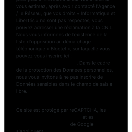
vous estimez, après avoir contacté l'Agence
/ le Réseau, que vos droits « Informatique et
Libertés » ne sont pas respectés, vous
pouvez adresser une réclamation à la CNIL.
Nous vous informons de l’existence de la
liste d'opposition au démarchage
téléphonique « Bloctel », sur laquelle vous
pouvez vous inscrire ici :
https://www.bloctel.gouv.fr
. Dans le cadre
de la protection des Données personnelles,
nous vous invitons à ne pas inscrire de
Données sensibles dans le champ de saisie
libre.
Ce site est protégé par reCAPTCHA, les
Politiques de Confidentialité
et es
Conditions d'utilisation
de Google
s'appliquent.