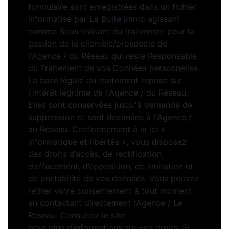
formulaire sont enregistrées dans un fichier
informatisé par La Boite Immo agissant
comme Sous-traitant du traitement pour la
gestion de la clientèle/prospects de
l'Agence / du Réseau qui reste Responsable
du Traitement de vos Données personnelles.
La base légale du traitement repose sur
l'intérêt légitime de l'Agence / du Réseau.
Elles sont conservées jusqu'à demande de
suppression et sont destinées à l'Agence /
au Réseau. Conformément à la loi «
informatique et libertés », vous disposez
des droits d’accès, de rectification,
d’effacement, d’opposition, de limitation et
de portabilité de vos données. Vous pouvez
retirer votre consentement à tout moment
en contactant directement l’Agence / Le
Réseau. Consultez le site
https://cnil.fr/fr
pour plus d’informations sur vos droits. Si