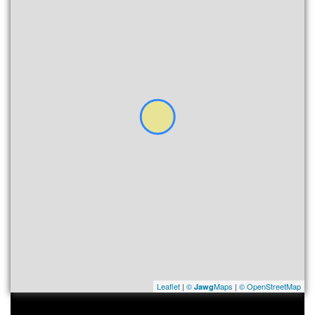
Leaflet
|
©
Maps
|
© OpenStreetMap
Jawg