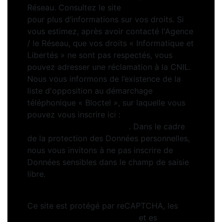
Réseau. Consultez le site
https://cnil.fr/fr
pour plus d’informations sur vos droits. Si
vous estimez, après avoir contacté l'Agence
/ le Réseau, que vos droits « Informatique et
Libertés » ne sont pas respectés, vous
pouvez adresser une réclamation à la CNIL.
Nous vous informons de l’existence de la
liste d'opposition au démarchage
téléphonique « Bloctel », sur laquelle vous
pouvez vous inscrire ici :
https://www.bloctel.gouv.fr
. Dans le cadre
de la protection des Données personnelles,
nous vous invitons à ne pas inscrire de
Données sensibles dans le champ de saisie
libre.
Ce site est protégé par reCAPTCHA, les
Politiques de Confidentialité
et es