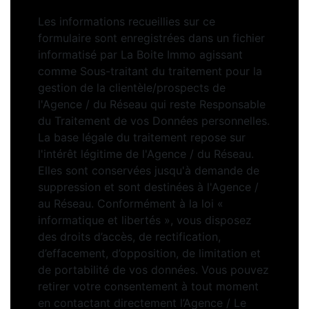
Les informations recueillies sur ce
formulaire sont enregistrées dans un fichier
informatisé par La Boite Immo agissant
comme Sous-traitant du traitement pour la
gestion de la clientèle/prospects de
l'Agence / du Réseau qui reste Responsable
du Traitement de vos Données personnelles.
La base légale du traitement repose sur
l'intérêt légitime de l'Agence / du Réseau.
Elles sont conservées jusqu'à demande de
suppression et sont destinées à l'Agence /
au Réseau. Conformément à la loi «
informatique et libertés », vous disposez
des droits d’accès, de rectification,
d’effacement, d’opposition, de limitation et
de portabilité de vos données. Vous pouvez
retirer votre consentement à tout moment
en contactant directement l’Agence / Le