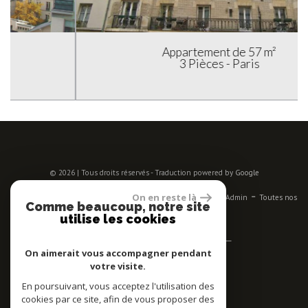
Appartement de 57 m²
3 Pièces - Paris
© 2026 | Tous droits réservés - Traduction powered by Google
-
-
-
-
-
On en reste là
Plan du site
Mentions légales
Nos honoraires
Liens
Admin
Toutes nos
Comme beaucoup, notre site
annonces
utilise les cookies
Se connecter
On aimerait vous accompagner pendant
votre visite.
Espace propriétaires
En poursuivant, vous acceptez l'utilisation des
Adhérent
cookies par ce site, afin de vous proposer des