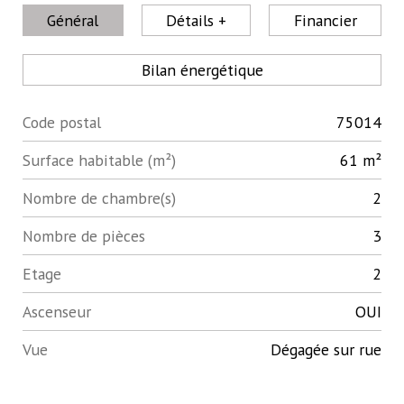
Général
Détails +
Financier
Bilan énergétique
Code postal
75014
Label
Value
Surface habitable (m²)
61 m²
Nombre de chambre(s)
2
Nombre de pièces
3
Etage
2
Ascenseur
OUI
Vue
Dégagée sur rue