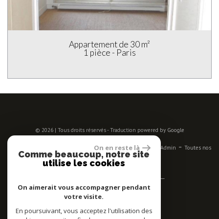
Appartement de 33 m²
2 Pièces - Paris
© 2026 | Tous droits réservés - Traduction powered by Google
-
-
-
-
-
On en reste là
Plan du site
Mentions légales
Nos honoraires
Liens
Admin
Toutes nos
Comme beaucoup, notre site
annonces
utilise les cookies
Se connecter
On aimerait vous accompagner pendant
votre visite.
Espace propriétaires
En poursuivant, vous acceptez l'utilisation des
Adhérent