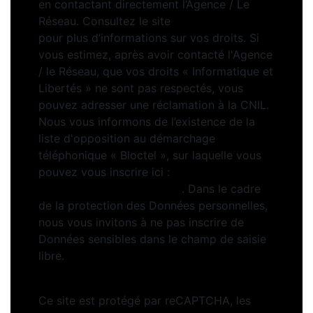
en contactant directement l’Agence / Le
Réseau. Consultez le site
https://cnil.fr/fr
pour plus d’informations sur vos droits. Si
vous estimez, après avoir contacté l'Agence
/ le Réseau, que vos droits « Informatique et
Libertés » ne sont pas respectés, vous
pouvez adresser une réclamation à la CNIL.
Nous vous informons de l’existence de la
liste d'opposition au démarchage
téléphonique « Bloctel », sur laquelle vous
pouvez vous inscrire ici :
https://www.bloctel.gouv.fr
. Dans le cadre
de la protection des Données personnelles,
nous vous invitons à ne pas inscrire de
Données sensibles dans le champ de saisie
libre.
Ce site est protégé par reCAPTCHA, les