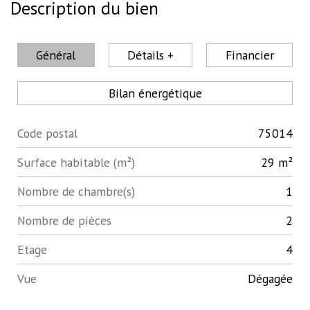
Description du bien
Général
Détails +
Financier
Bilan énergétique
Code postal
75014
Label
Value
Surface habitable (m²)
29 m²
Nombre de chambre(s)
1
Nombre de pièces
2
Etage
4
Vue
Dégagée