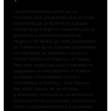
* :
Les informations recueillies sur ce
formulaire sont enregistrées dans un fichier
informatisé par La Boite Immo agissant
comme Sous-traitant du traitement pour la
gestion de la clientèle/prospects de
l'Agence / du Réseau qui reste Responsable
du Traitement de vos Données personnelles.
La base légale du traitement repose sur
l'intérêt légitime de l'Agence / du Réseau.
Elles sont conservées jusqu'à demande de
suppression et sont destinées à l'Agence /
au Réseau. Conformément à la loi «
informatique et libertés », vous disposez
des droits d’accès, de rectification,
d’effacement, d’opposition, de limitation et
de portabilité de vos données. Vous pouvez
retirer votre consentement à tout moment