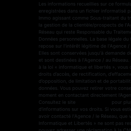
Les informations recueillies sur ce formul
enregistrées dans un fichier informatisé p
Immo agissant comme Sous-traitant du t
la gestion de la clientèle/prospects de l'
Réseau qui reste Responsable du Traitem
Données personnelles. La base légale du 
repose sur l'intérêt légitime de l'Agence 
Elles sont conservées jusqu'à demande d
et sont destinées à l'Agence / au Résea
à la loi « informatique et libertés », vous
droits d’accès, de rectification, d’effacem
d’opposition, de limitation et de portabili
données. Vous pouvez retirer votre cons
moment en contactant directement l’Agen
Consultez le site
https://cnil.fr/fr
pour plu
d’informations sur vos droits. Si vous est
avoir contacté l'Agence / le Réseau, que 
Informatique et Libertés » ne sont pas re
pouvez adresser une réclamation à la CN