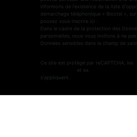
informons de l’existence de la liste d'opp
démarchage téléphonique « Bloctel », sur
pouvez vous inscrire ici :
https://www.bloc
Dans le cadre de la protection des Donn
personnelles, nous vous invitons à ne pas 
Données sensibles dans le champ de saisie
Ce site est protégé par reCAPTCHA, les
Confidentialité
et es
Conditions d'utilisa
s'appliquent.