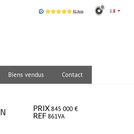
0
Biens vendus
Contact
PRIX
845 000
€
ON
REF
861VA