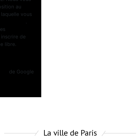
osition au
 laquelle vous
tel.gouv.fr
.
ées
inscrire de
 libre.
Politiques de
tion
de Google
La ville de Paris