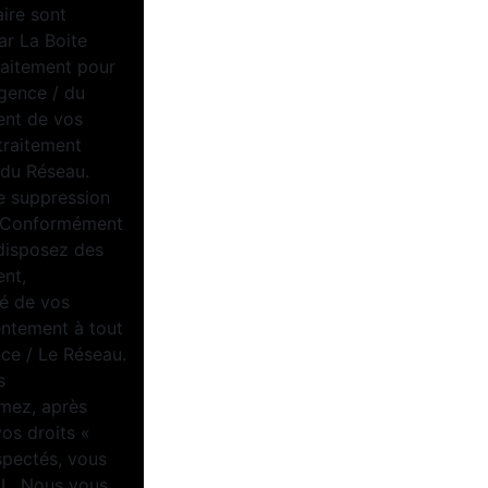
aire sont
ar La Boite
raitement pour
Agence / du
ent de vos
traitement
/ du Réseau.
e suppression
u. Conformément
 disposez des
ent,
té de vos
entement à tout
ce / Le Réseau.
s
imez, après
vos droits «
spectés, vous
IL. Nous vous