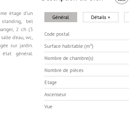
ème étage d'un
Général
Détails +
standing, bel
anger, 2 ch (3
Code postal
Label
Value
salle d'eau, wc,
gée sur jardin.
Surface habitable (m²)
état général.
Nombre de chambre(s)
Nombre de pièces
Etage
Ascenseur
Vue