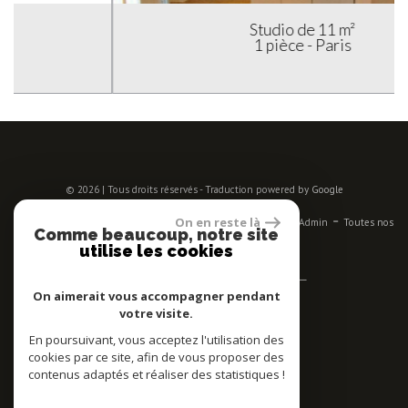
Studio de 11 m²
1 pièce - Paris
© 2026 | Tous droits réservés - Traduction powered by Google
-
-
-
-
-
On en reste là
Plan du site
Mentions légales
Nos honoraires
Liens
Admin
Toutes nos
Comme beaucoup, notre site
annonces
utilise les cookies
Se connecter
On aimerait vous accompagner pendant
votre visite.
Espace propriétaires
En poursuivant, vous acceptez l'utilisation des
Adhérent
cookies par ce site, afin de vous proposer des
contenus adaptés et réaliser des statistiques !