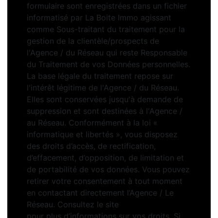
formulaire sont enregistrées dans un fichier
informatisé par La Boite Immo agissant
comme Sous-traitant du traitement pour la
gestion de la clientèle/prospects de
l'Agence / du Réseau qui reste Responsable
du Traitement de vos Données personnelles.
La base légale du traitement repose sur
l'intérêt légitime de l'Agence / du Réseau.
Elles sont conservées jusqu'à demande de
suppression et sont destinées à l'Agence /
au Réseau. Conformément à la loi «
informatique et libertés », vous disposez
des droits d’accès, de rectification,
d’effacement, d’opposition, de limitation et
de portabilité de vos données. Vous pouvez
retirer votre consentement à tout moment
en contactant directement l’Agence / Le
Réseau. Consultez le site
https://cnil.fr/fr
pour plus d’informations sur vos droits. Si