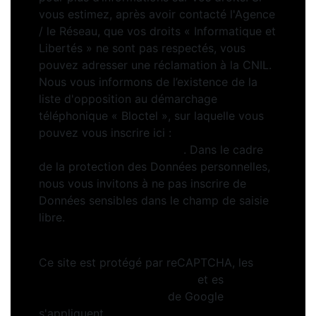
vous estimez, après avoir contacté l'Agence
/ le Réseau, que vos droits « Informatique et
Libertés » ne sont pas respectés, vous
pouvez adresser une réclamation à la CNIL.
Nous vous informons de l’existence de la
liste d'opposition au démarchage
téléphonique « Bloctel », sur laquelle vous
pouvez vous inscrire ici :
https://www.bloctel.gouv.fr
. Dans le cadre
de la protection des Données personnelles,
nous vous invitons à ne pas inscrire de
Données sensibles dans le champ de saisie
libre.
Ce site est protégé par reCAPTCHA, les
Politiques de Confidentialité
et es
Conditions d'utilisation
de Google
s'appliquent.