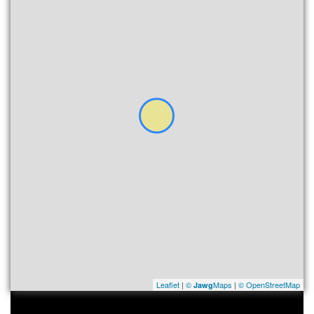
Leaflet
|
©
Maps
|
© OpenStreetMap
Jawg