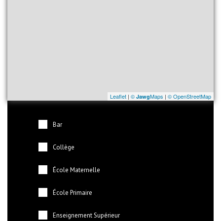
Leaflet
|
©
Maps
|
© OpenStreetMap
Jawg
Bar
Collège
École Maternelle
École Primaire
Enseignement Supérieur