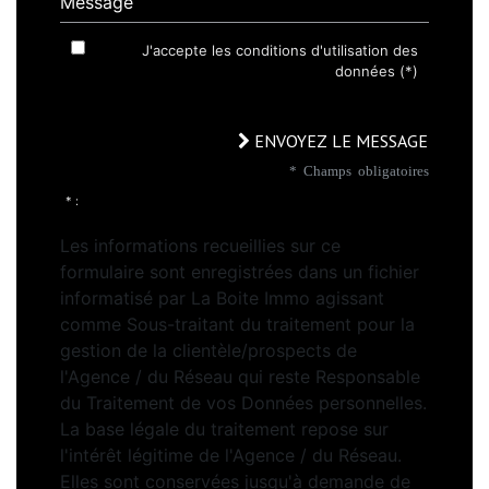
J'accepte les conditions d'utilisation des
données (*)
ENVOYEZ LE MESSAGE
* Champs obligatoires
* :
Les informations recueillies sur ce
formulaire sont enregistrées dans un fichier
informatisé par La Boite Immo agissant
comme Sous-traitant du traitement pour la
gestion de la clientèle/prospects de
l'Agence / du Réseau qui reste Responsable
du Traitement de vos Données personnelles.
La base légale du traitement repose sur
l'intérêt légitime de l'Agence / du Réseau.
Elles sont conservées jusqu'à demande de