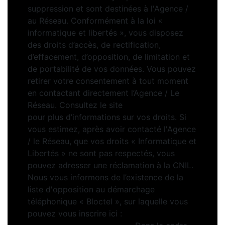
suppression et sont destinées à l'Agence /
au Réseau. Conformément à la loi «
informatique et libertés », vous disposez
des droits d’accès, de rectification,
d’effacement, d’opposition, de limitation et
de portabilité de vos données. Vous pouvez
retirer votre consentement à tout moment
en contactant directement l’Agence / Le
Réseau. Consultez le site
https://cnil.fr/fr
pour plus d’informations sur vos droits. Si
vous estimez, après avoir contacté l'Agence
/ le Réseau, que vos droits « Informatique et
Libertés » ne sont pas respectés, vous
pouvez adresser une réclamation à la CNIL.
Nous vous informons de l’existence de la
liste d'opposition au démarchage
téléphonique « Bloctel », sur laquelle vous
pouvez vous inscrire ici :