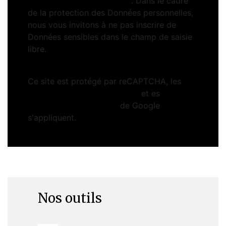
https://www.bloctel.gouv.fr
. Dans le cadre
de la protection des Données personnelles,
nous vous invitons à ne pas inscrire de
Données sensibles dans le champ de saisie
libre.
Ce site est protégé par reCAPTCHA, les
Politiques de Confidentialité
et es
Conditions d'utilisation
de Google
s'appliquent.
Nos outils