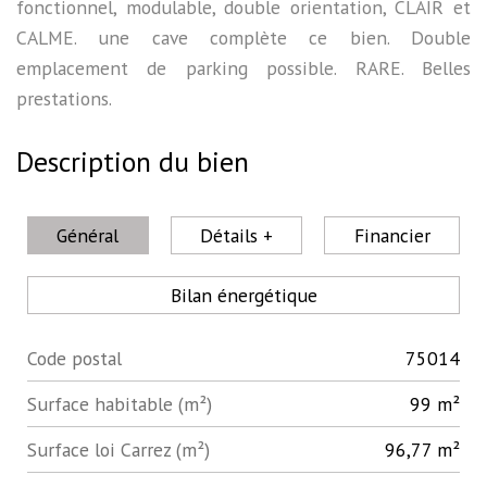
fonctionnel, modulable, double orientation, CLAIR et
CALME. une cave complète ce bien. Double
emplacement de parking possible. RARE. Belles
prestations.
Description du bien
Général
Détails +
Financier
Bilan énergétique
Code postal
75014
Label
Value
Surface habitable (m²)
99 m²
Surface loi Carrez (m²)
96,77 m²