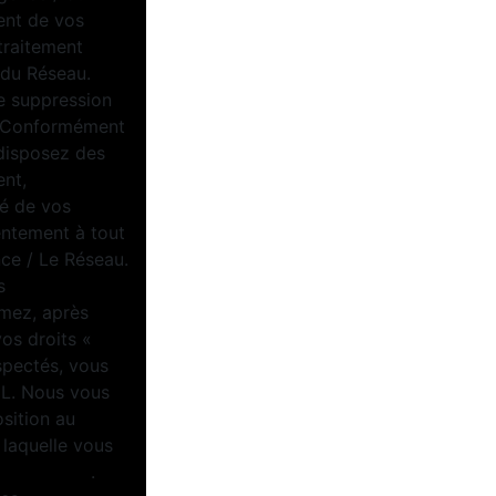
ent de vos
traitement
/ du Réseau.
e suppression
u. Conformément
 disposez des
ent,
té de vos
entement à tout
ce / Le Réseau.
s
imez, après
vos droits «
spectés, vous
IL. Nous vous
osition au
 laquelle vous
tel.gouv.fr
.