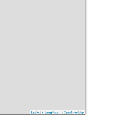
Leaflet
|
©
Maps
|
© OpenStreetMap
Jawg