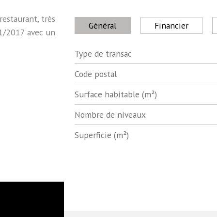
restaurant, très
Général
Financier
11/2017 avec un
Type de transac
Label
Value
Code postal
Surface habitable (m²)
Nombre de niveaux
Superficie (m²)