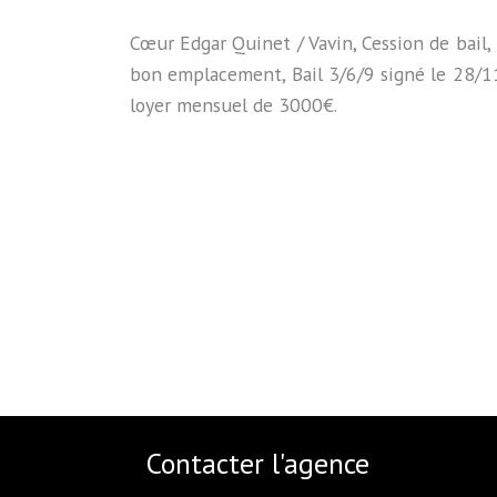
Cœur Edgar Quinet / Vavin, Cession de bail, 
bon emplacement, Bail 3/6/9 signé le 28/
loyer mensuel de 3000€.
Contacter l'agence