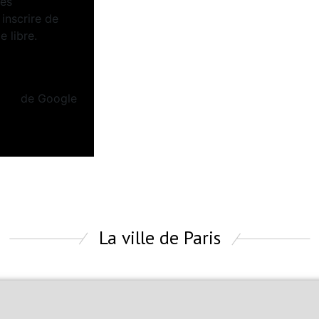
ées
inscrire de
 libre.
Politiques de
tion
de Google
La ville de Paris