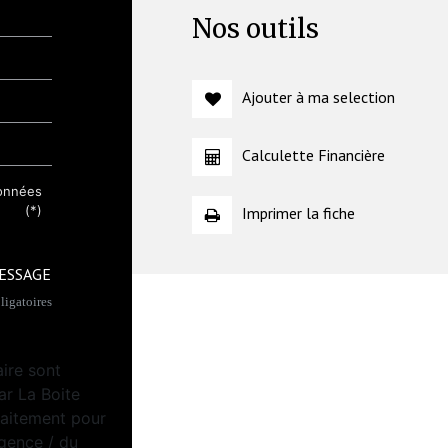
Nos outils
Ajouter à ma selection
Calculette Financière
données
(*)
Imprimer la fiche
ESSAGE
igatoires
aire sont
ar La Boite
raitement pour
Agence / du