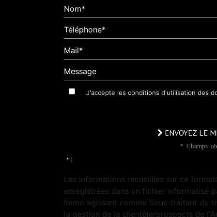
Nom*
Téléphone*
Mail*
Message
J'accepte les conditions d'utilisation des 
ENVOYEZ LE M
* Champs obl
* :
Les informations recueillies sur ce formul
enregistrées dans un fichier informatisé p
Immo agissant comme Sous-traitant du t
la gestion de la clientèle/prospects de l'