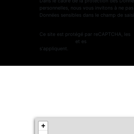
Dans le cadre de la protection des Donn
personnelles, nous vous invitons à ne pas 
Données sensibles dans le champ de saisie
Ce site est protégé par reCAPTCHA, les
Confidentialité
et es
Conditions d'utilisa
s'appliquent.
+