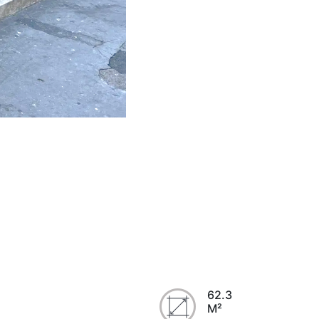
62.3
M²