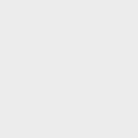
RESEAU FAMILIAL DE 6
AGENCES
+
−