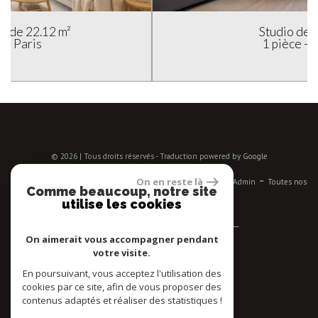
Studio de 24 m²
1 pièce - Paris
© 2026 | Tous droits réservés - Traduction powered by Google
-
-
-
-
-
On en reste là
Plan du site
Mentions légales
Nos honoraires
Liens
Admin
Toutes nos
Comme beaucoup, notre site
annonces
utilise les cookies
Se connecter
On aimerait vous accompagner pendant
votre visite.
Espace propriétaires
En poursuivant, vous acceptez l'utilisation des
Adhérent
cookies par ce site, afin de vous proposer des
contenus adaptés et réaliser des statistiques !