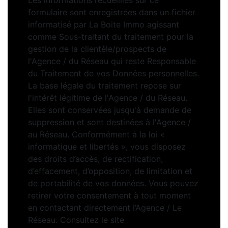
Les informations recueillies sur ce
formulaire sont enregistrées dans un fichier
informatisé par La Boite Immo agissant
comme Sous-traitant du traitement pour la
gestion de la clientèle/prospects de
l'Agence / du Réseau qui reste Responsable
du Traitement de vos Données personnelles.
La base légale du traitement repose sur
l'intérêt légitime de l'Agence / du Réseau.
Elles sont conservées jusqu'à demande de
suppression et sont destinées à l'Agence /
au Réseau. Conformément à la loi «
informatique et libertés », vous disposez
des droits d’accès, de rectification,
d’effacement, d’opposition, de limitation et
de portabilité de vos données. Vous pouvez
retirer votre consentement à tout moment
en contactant directement l’Agence / Le
Réseau. Consultez le site
https://cnil.fr/fr