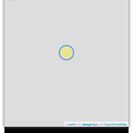
Leaflet
|
©
Maps
|
© OpenStreetMap
Jawg