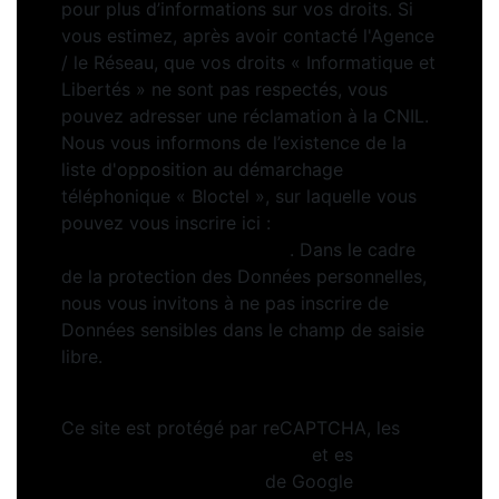
pour plus d’informations sur vos droits. Si
vous estimez, après avoir contacté l'Agence
/ le Réseau, que vos droits « Informatique et
Libertés » ne sont pas respectés, vous
pouvez adresser une réclamation à la CNIL.
Nous vous informons de l’existence de la
liste d'opposition au démarchage
téléphonique « Bloctel », sur laquelle vous
pouvez vous inscrire ici :
https://www.bloctel.gouv.fr
. Dans le cadre
de la protection des Données personnelles,
nous vous invitons à ne pas inscrire de
Données sensibles dans le champ de saisie
libre.
Ce site est protégé par reCAPTCHA, les
Politiques de Confidentialité
et es
Conditions d'utilisation
de Google