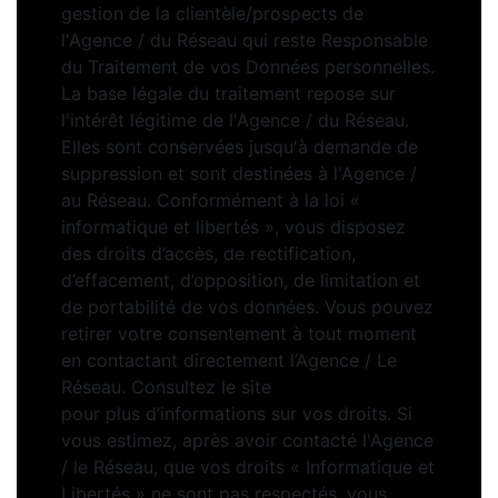
gestion de la clientèle/prospects de
l'Agence / du Réseau qui reste Responsable
du Traitement de vos Données personnelles.
La base légale du traitement repose sur
l'intérêt légitime de l'Agence / du Réseau.
Elles sont conservées jusqu'à demande de
suppression et sont destinées à l'Agence /
au Réseau. Conformément à la loi «
informatique et libertés », vous disposez
des droits d’accès, de rectification,
d’effacement, d’opposition, de limitation et
de portabilité de vos données. Vous pouvez
retirer votre consentement à tout moment
en contactant directement l’Agence / Le
Réseau. Consultez le site
https://cnil.fr/fr
pour plus d’informations sur vos droits. Si
vous estimez, après avoir contacté l'Agence
/ le Réseau, que vos droits « Informatique et
Libertés » ne sont pas respectés, vous