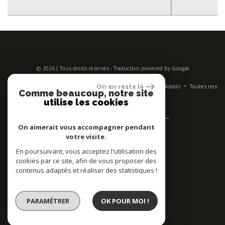
© 2026 | Tous droits réservés - Traduction powered by Google
-
-
-
-
-
On en reste là
Plan du site
Mentions légales
Nos honoraires
Liens
Admin
Toutes nos
Comme beaucoup, notre site
annonces
utilise les cookies
Se connecter
On aimerait vous accompagner pendant
votre visite.
Espace propriétaires
En poursuivant, vous acceptez l'utilisation des
Adhérent
cookies par ce site, afin de vous proposer des
contenus adaptés et réaliser des statistiques !
PARAMÉTRER
OK POUR MOI !