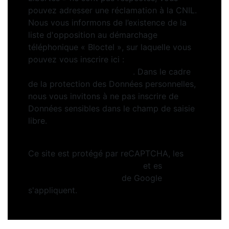
pouvez adresser une réclamation à la CNIL.
Nous vous informons de l’existence de la
liste d'opposition au démarchage
téléphonique « Bloctel », sur laquelle vous
pouvez vous inscrire ici :
https://www.bloctel.gouv.fr
. Dans le cadre
de la protection des Données personnelles,
nous vous invitons à ne pas inscrire de
Données sensibles dans le champ de saisie
libre.
Ce site est protégé par reCAPTCHA, les
Politiques de Confidentialité
et es
Conditions d'utilisation
de Google
s'appliquent.