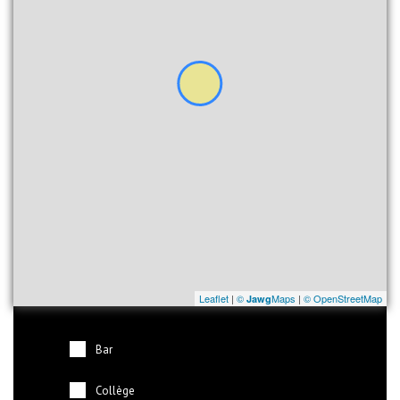
Leaflet
|
©
Maps
|
© OpenStreetMap
Jawg
Bar
Collège